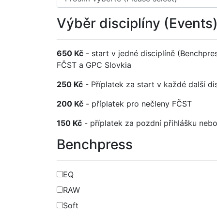
Výběr disciplíny (Events
650 Kč
- start v jedné disciplíně (Benchpr
FČST a GPC Slovkia
250 Kč
- Příplatek za start v každé další di
200 Kč
- příplatek pro nečleny FČST
150 Kč
- příplatek za pozdní přihlášku ne
Benchpress
EQ
RAW
Soft