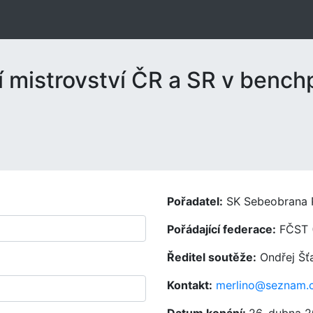
 mistrovství ČR a SR v bench
Pořadatel:
SK Sebeobrana 
Pořádající federace:
FČST 
Ředitel soutěže:
Ondřej Šť
Kontakt:
merlino@seznam.