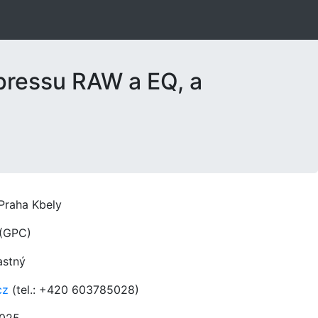
pressu RAW a EQ, a
Praha Kbely
(GPC)
astný
cz
(tel.: +420 603785028)