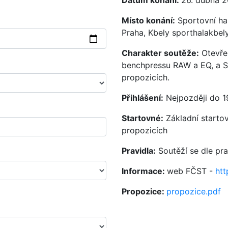
Datum konání:
26. dubna 
Místo konání:
Sportovní ha
Praha, Kbely sporthalakbel
Charakter soutěže:
Otevře
benchpressu RAW a EQ, a ST
propozicích.
Přihlášení:
Nejpozději do 1
Startovné:
Základní startov
propozicích
Pravidla:
Soutěží se dle pr
Informace:
web FČST -
htt
Propozice:
propozice.pdf