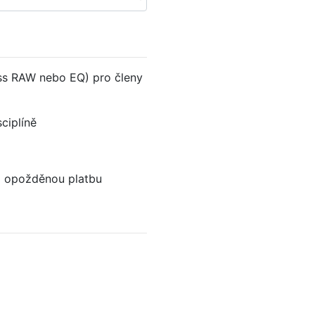
)
ess RAW nebo EQ) pro členy
sciplíně
bo opožděnou platbu