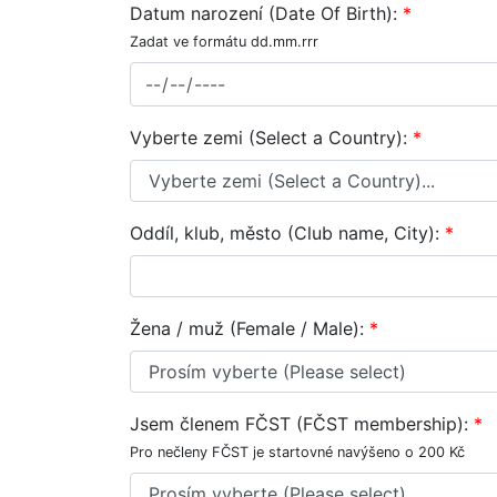
Datum narození (Date Of Birth):
*
Zadat ve formátu dd.mm.rrr
Vyberte zemi (Select a Country):
*
Oddíl, klub, město (Club name, City):
*
Žena / muž (Female / Male):
*
Jsem členem FČST (FČST membership):
*
Pro nečleny FČST je startovné navýšeno o 200 Kč