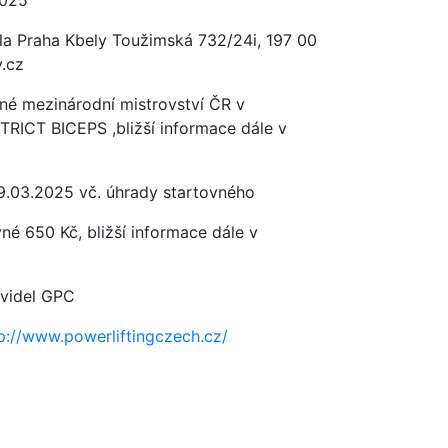
2025
la Praha Kbely Toužimská 732/24i, 197 00
y.cz
né mezinárodní mistrovství ČR v
RICT BICEPS ,bližší informace dále v
9.03.2025 vč. úhrady startovného
né 650 Kč, bližší informace dále v
avidel GPC
p://www.powerliftingczech.cz/