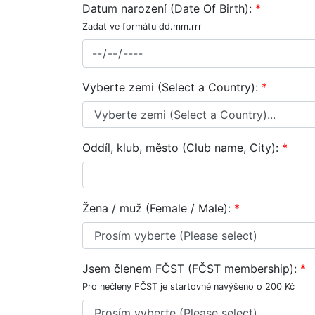
Datum narození (Date Of Birth):
*
Zadat ve formátu dd.mm.rrr
Vyberte zemi (Select a Country):
*
Oddíl, klub, město (Club name, City):
*
Žena / muž (Female / Male):
*
Jsem členem FČST (FČST membership):
*
Pro nečleny FČST je startovné navýšeno o 200 Kč