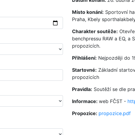
Datum konání:
26. dubna 
Místo konání:
Sportovní ha
Praha, Kbely sporthalakbel
Charakter soutěže:
Otevře
benchpressu RAW a EQ, a ST
propozicích.
Přihlášení:
Nejpozději do 1
Startovné:
Základní startov
propozicích
Pravidla:
Soutěží se dle pr
Informace:
web FČST -
htt
Propozice:
propozice.pdf