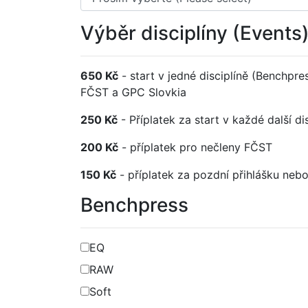
Výběr disciplíny (Events
650 Kč
- start v jedné disciplíně (Benchpr
FČST a GPC Slovkia
250 Kč
- Příplatek za start v každé další di
200 Kč
- příplatek pro nečleny FČST
150 Kč
- příplatek za pozdní přihlášku ne
Benchpress
EQ
RAW
Soft