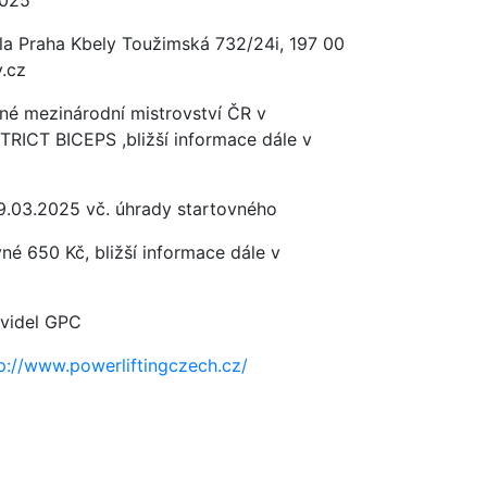
2025
la Praha Kbely Toužimská 732/24i, 197 00
y.cz
né mezinárodní mistrovství ČR v
RICT BICEPS ,bližší informace dále v
9.03.2025 vč. úhrady startovného
né 650 Kč, bližší informace dále v
avidel GPC
p://www.powerliftingczech.cz/