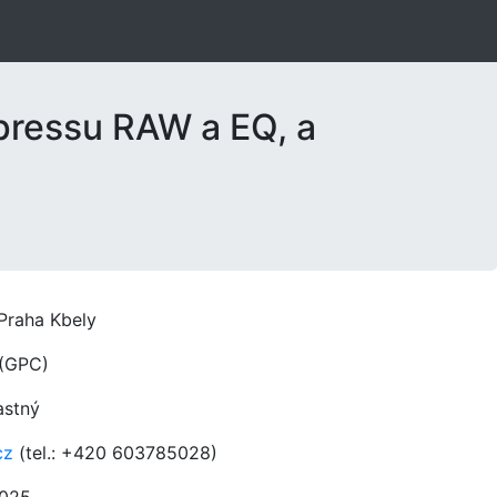
pressu RAW a EQ, a
Praha Kbely
(GPC)
astný
cz
(tel.: +420 603785028)