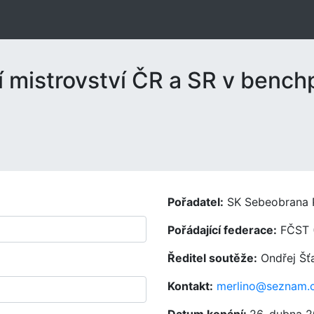
 mistrovství ČR a SR v bench
Pořadatel:
SK Sebeobrana 
Pořádající federace:
FČST 
Ředitel soutěže:
Ondřej Šť
Kontakt:
merlino@seznam.