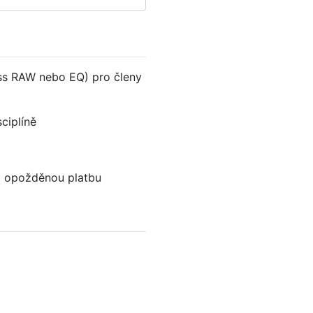
)
ess RAW nebo EQ) pro členy
sciplíně
bo opožděnou platbu